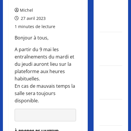
Un nouvel
Michel
animal au
refuge du
27 avril 2023
Diane Club
1 minutes de lecture
Dernier
Bonjour à tous,
Entraînement
A partir du 9 mai les
jeunes de la
entraînements du mardi et
saison
du jeudi auront lieu sur la
Séance
plateforme aux heures
découverte
habituelles.
du TAE pour
En cas de mauvais temps la
les jeunes
salle sera toujours
disponible.
Plateforme
TAE
Opérationnelle