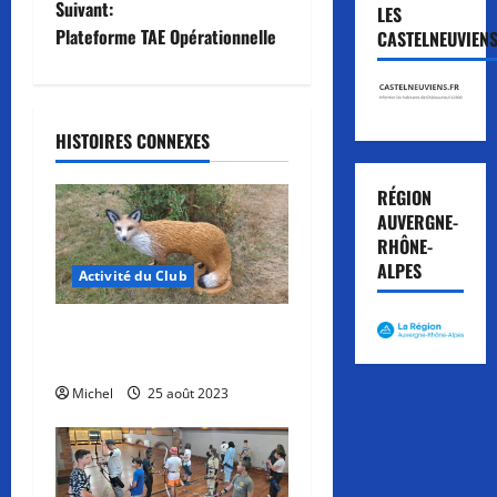
Suivant:
LES
v
Plateforme TAE Opérationnelle
CASTELNEUVIEN
i
g
HISTOIRES CONNEXES
a
RÉGION
t
AUVERGNE-
RHÔNE-
i
ALPES
Activité du Club
o
Un nouvel animal au refuge
n
du Diane Club
d
Michel
25 août 2023
’
a