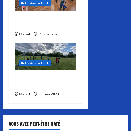
Activité du Club
r
Dernier Entraînement jeunes
t
de la saison
i
Michel
7 juillet 2023
c
l
Activité du Club
e
Séance découverte du TAE
pour les jeunes
Michel
11 mai 2023
VOUS AVEZ PEUT-ÊTRE RATÉ