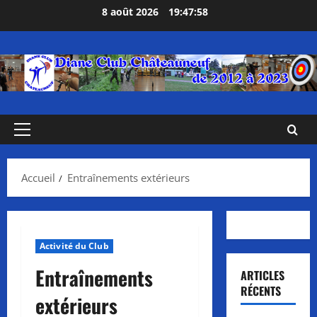
Aller
8 août 2026
19:47:58
au
contenu
Menu
principal
Accueil
Entraînements extérieurs
Activité du Club
Entraînements
ARTICLES
RÉCENTS
extérieurs