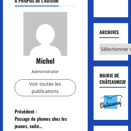
Entraînements
À PROPOS DE L'AUTEUR
extérieurs
ARCHIVES
Archives
Michel
Administrator
MAIRIE DE
CHÂTEAUNEUF
Voir toutes les
publications
N
Précédent :
Passage de plumes chez les
a
jeunes, suite…