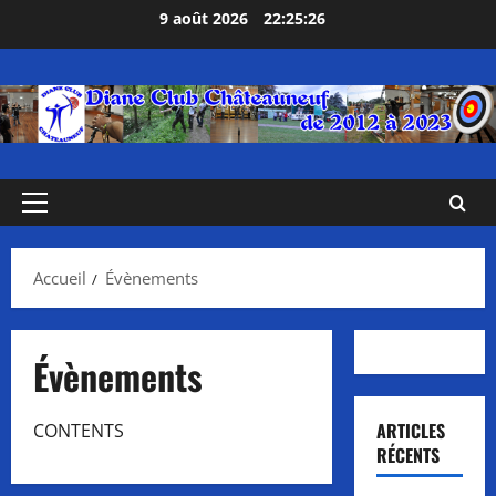
Aller
9 août 2026
22:25:26
au
contenu
Menu
principal
Accueil
Évènements
Évènements
ARTICLES
CONTENTS
RÉCENTS